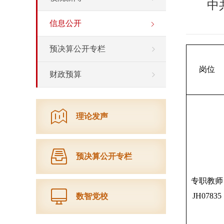
中
信息公开
预决算公开专栏
岗位
财政预算
理论发声
预决算公开专栏
专职教师
JH07835
数智党校