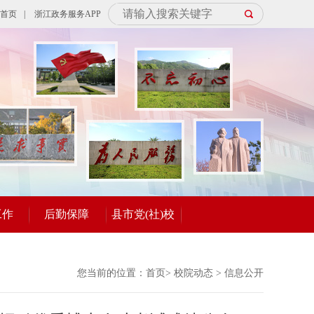
首页
|
浙江政务服务APP
工作
后勤保障
县市党(社)校
您当前的位置：
首页
>
校院动态
>
信息公开