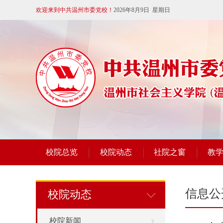
欢迎来到中共温州市委党校！
2026年8月9日 星期日
校院总览
校院动态
社院之窗
教
信息公
校院动态
校院新闻