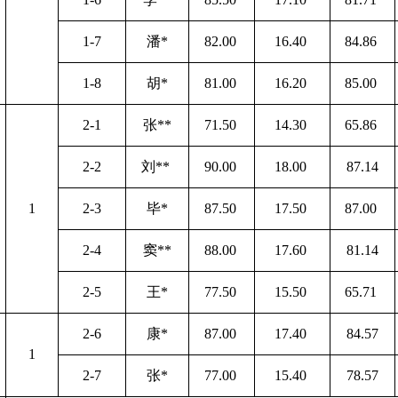
1-7
潘*
82.00
16.40
84.86
1-8
胡*
81.00
16.20
85.00
2-1
张**
71.50
14.30
65.86
2-2
刘**
90.00
18.00
87.14
1
2-3
毕*
87.50
17.50
87.00
2-4
窦**
88.00
17.60
81.14
2-5
王*
77.50
15.50
65.71
2-6
康*
87.00
17.40
84.57
1
2-7
张*
77.00
15.40
78.57