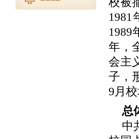
校被
19
198
年，
会主
子，
9月
总
中