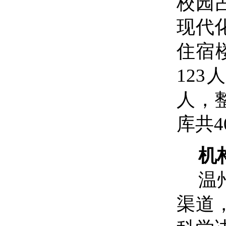
校园
现代
住宿
12
人，
库共4
机
温
渠道