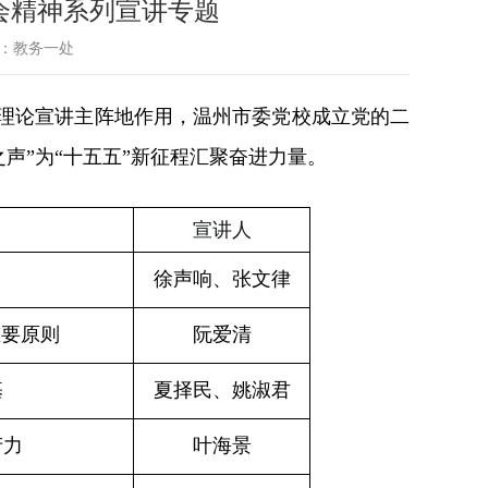
会精神系列宣讲专题
：教务一处
理论宣讲主阵地作用，温州市委党校成立党的二
声”为“十五五”新征程汇聚奋进力量。
宣讲人
徐声响、张文律
重要原则
阮爱清
基
夏择民、姚淑君
产力
叶海景