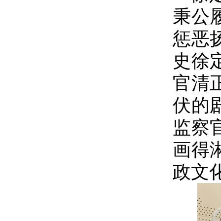
秉公
惩恶
史徐
官清
伏的
监察
画得
政文