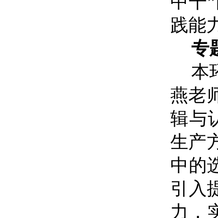
中干
践能
专
本
燕老
辑与
生产
中的
引入
力，