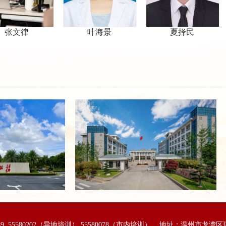
叶海景
夏择民
王
189 55580202（异地培训） 55580078（市内培训） 地址：温州市龙