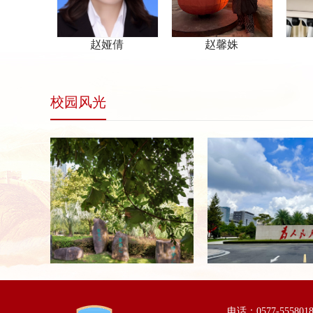
赵娅倩
赵馨姝
张文律
校园风光
电话：0577-55580