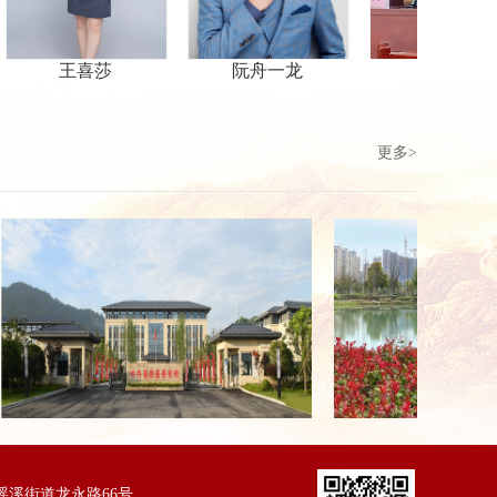
喜莎
阮舟一龙
姜涛
更多>
湾区瑶溪街道龙永路66号